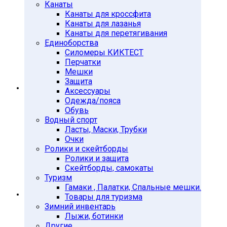
Канаты
Грифы и диски 50мм
Канаты для кроссфита
Грифы d-50мм Китай
Канаты для лазанья
Диски d-51мм Китай
Канаты для перетягивания
Диски d-51мм Россия
Единоборства
Силомеры КИКТЕСТ
Утяжелители
Перчатки
Утяжелители LITE WEIGHTS
Мешки
Утяжелители Китай
Защита
Гимнастика и тренинг
Аксессуары
Батуты
Одежда/пояса
Аксессуары для батутов
Обувь
Водный спорт
Батуты детские
Ласты, Маски, Трубки
Батуты уличные
Очки
Кольца, тумбы
Ролики и скейтборды
Ролики и защита
Медболы, бодибары
Скейтборды, самокаты
Фитнес-аксессуары
Туризм
Худож. гимнастика
Гамаки , Палатки, Спальные мешки.
Единоборства
Товары для туризма
Аксессуары для единоборств
Зимний инвентарь
Лыжи, ботинки
Защита для бокса и единоборст
Другие