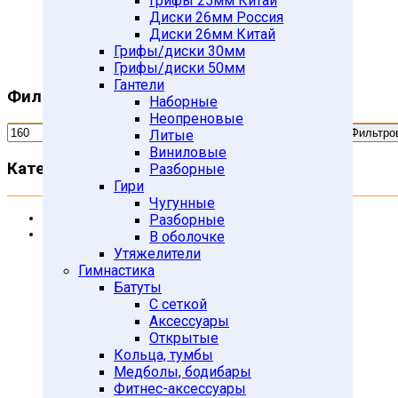
Грифы 25мм Китай
Диски 26мм Россия
167
Диски 26мм Китай
Грифы/диски 30мм
Грифы/диски 50мм
Гантели
Фильтр по цене
Наборные
Неопреновые
Фильтро
Литые
Виниловые
Категории товаров
Разборные
Гири
Чугунные
Uncategorized
Разборные
Атлетика
В оболочке
Гантели
Утяжелители
Виниловые гантели
Гимнастика
Батуты
Гантельные наборы в кейсах
С сеткой
Литые гантели
Аксессуары
Наборные гантели
Открытые
Неопреновые гантели
Кольца, тумбы
Медболы, бодибары
Разборные гантели
Фитнес-аксессуары