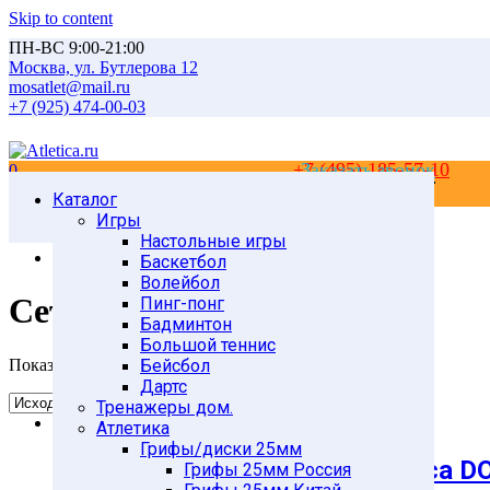
Skip to content
ПН-ВС 9:00-21:00
Москва, ул. Бутлерова 12
mosatlet@mail.ru
+7 (925) 474-00-03
+7 (495) 185-57-10
Заказать звонок
0
0
Каталог
Главная
Товары
Игры
ТЕННИС
Настольные игры
Сетки для пинг-понга
Баскетбол
Волейбол
Сетки для пинг-понга
Пинг-понг
Бадминтон
Большой теннис
Показ 1 элемента
Бейсбол
Дартс
Тренажеры дом.
Атлетика
Грифы/диски 25мм
Сетка для настольного тенниса 
Грифы 25мм Россия