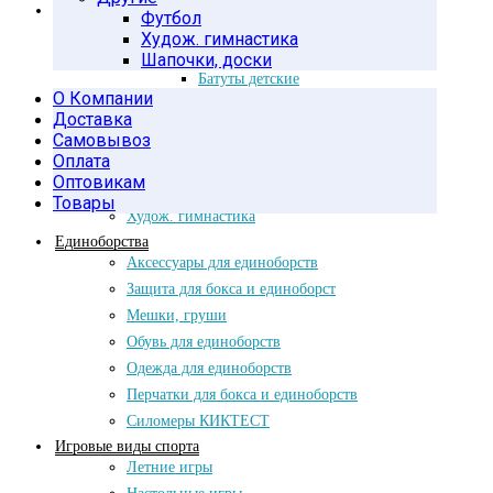
Гимнастика и тренинг
Футбол
Батуты
Худож. гимнастика
Аксессуары для батутов
Шапочки, доски
Батуты детские
О Компании
Батуты уличные
Доставка
Кольца, тумбы
Самовывоз
Оплата
Медболы, бодибары
Оптовикам
Фитнес-аксессуары
Товары
Худож. гимнастика
Единоборства
Аксессуары для единоборств
Защита для бокса и единоборст
Мешки, груши
Обувь для единоборств
Одежда для единоборств
Перчатки для бокса и единоборств
Силомеры КИКТЕСТ
Игровые виды спорта
Летние игры