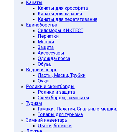
Гири
Канаты
Гири в защитной оболочке
Канаты для кроссфита
Канаты для лазанья
Разборные гири
Канаты для перетягивания
Чугунные гири
Единоборства
Грифы и диски 25мм
Силомеры КИКТЕСТ
Грифы d-25мм Китай
Перчатки
Мешки
Диски d-26мм Китай
Защита
Диски d-26мм Россия
Аксессуары
Грифы и диски 30мм
Одежда/пояса
Грифы d-30мм Китай
Обувь
Водный спорт
Диски d-31мм Китай
Ласты, Маски, Трубки
Диски d-31мм Россия
Очки
Грифы и диски 50мм
Ролики и скейтборды
Грифы d-50мм Китай
Ролики и защита
Скейтборды, самокаты
Диски d-51мм Китай
Туризм
Диски d-51мм Россия
Гамаки , Палатки, Спальные мешки.
Утяжелители
Товары для туризма
Утяжелители LITE WEIGHTS
Зимний инвентарь
Лыжи, ботинки
Утяжелители Китай
Другие