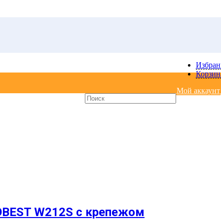
Избра
Корзин
Мой аккаунт
DOBEST W212S с крепежом