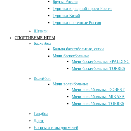
Брусья Россия
Турники в дверной проем Россия
Турники Китай
Турники настенные Россия
Штанги
СПОРТИВНЫЕ ИГРЫ
Баскетбол
Кольца баскетбольные, сетки
Мячи баскетбольные
Мячи баскетбольные SPALDING
Мячи баскетбольные TORRES
Волейбол
Мячи волейбольные
Мячи волейбольные DOBEST
Мячи волейбольные MIKASA
Мячи волейбольные TORRES
Гандбол
Дартс
Насосы и иглы для мячей