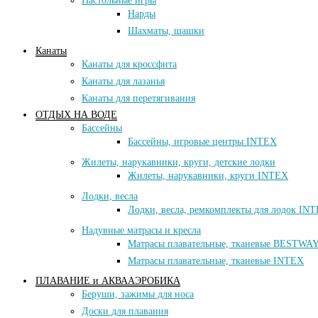
Настольные игры
Нарды
Шахматы, шашки
Канаты
Канаты для кроссфита
Канаты для лазанья
Канаты для перетягивания
ОТДЫХ НА ВОДЕ
Баcсейны
Бассейны, игровые центры INTEX
Жилеты, нарукавники, круги, детские лодки
Жилеты, нарукавники, круги INTEX
Лодки, весла
Лодки, весла, ремкомплекты для лодок IN
Надувные матрасы и кресла
Матраcы плавательные, тканевые BESTWA
Матраcы плавательные, тканевые INTEX
ПЛАВАНИЕ и АКВААЭРОБИКА
Беруши, зажимы для носа
Доски для плавания