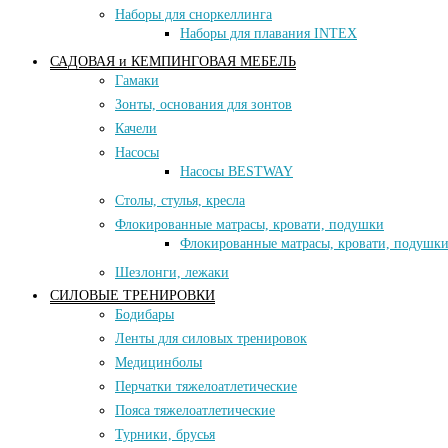
Наборы для сноркеллинга
Наборы для плавания INTEX
САДОВАЯ и КЕМПИНГОВАЯ МЕБЕЛЬ
Гамаки
Зонты, основания для зонтов
Качели
Насосы
Насосы BESTWAY
Столы, стулья, кресла
Флокированные матрасы, кровати, подушки
Флокированные матрасы, кровати, подушк
Шезлонги, лежаки
СИЛОВЫЕ ТРЕНИРОВКИ
Бодибары
Ленты для силовых тренировок
Медицинболы
Перчатки тяжелоатлетические
Пояса тяжелоатлетические
Турники, брусья