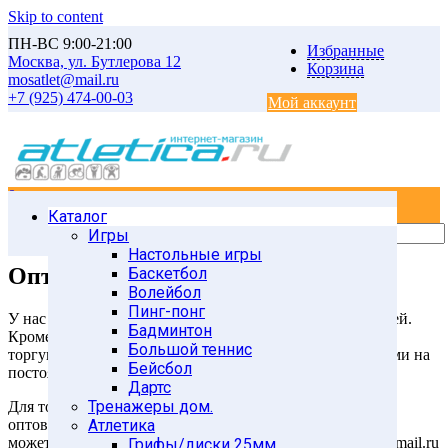
Skip to content
ПН-ВС 9:00-21:00
Избранные
Москва, ул. Бутлерова 12
Корзина
mosatlet@mail.ru
+7 (925) 474-00-03
Мой аккаунт
0
0
Каталог
Главная
Оптовикам
Игры
Настольные игры
Оптовикам
Баскетбол
Волейбол
Пинг-понг
У нас действует система скидок для оптовых покупателей.
Бадминтон
Кроме этого, мы предлагаем выгодные условия для
Большой теннис
торгующих организаций и фирм, сотрудничающих с нами на
Бейсбол
постоянной основе.
Дартс
Тренажеры дом.
Для того, чтобы ознакомиться с условиями работы с
оптовыми клиентами и узнать наши оптовые цены, вы
Атлетика
можете прислать ваш запрос на прайс-лист на mosatlet@mail.ru
Грифы/диски 25мм