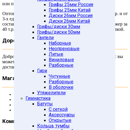
или позвонить нам по тел. (495) 185-57-10 (многокан.)
Грифы 25мм Россия
Грифы 25мм Китай
Оптовые цены предоставляются на сумму заказа от 30 т.р. и от
Диски 26мм Россия
3-х единиц товара примерно равной стоимости,
Диски 26мм Китай
составляющих эту или б
о
льшую сумму заказа. Т.е. тренажер за
Грифы/диски 30мм
40 т.р. плюс 2 пары перчаток не являются оптовой покупкой.
Грифы/диски 50мм
Гантели
Дорогой друг!
Наборные
Неопреновые
Литые
Добро пожаловать в магазин Atletica.ru (г. Москва). У нас вы
Виниловые
можете купить спортивное оборудование и товары с
Разборные
доставкой в любой регион России.
Гири
Чугунные
Магазин
Разборные
В оболочке
Утяжелители
Каталог товаров
Гимнастика
Бренды
Батуты
Гарантия
С сеткой
Скидки и акции
Аксессуары
Открытые
Компания
Кольца, тумбы