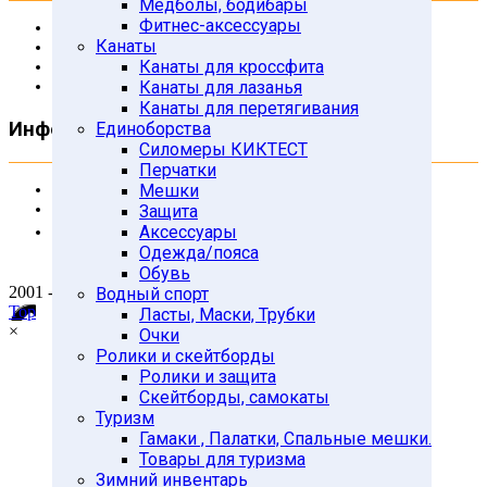
Медболы, бодибары
Фитнес-аксессуары
О Компании
Канаты
Контакты
Канаты для кроссфита
Отзывы
Канаты для лазанья
Условия доставки
Канаты для перетягивания
Информация
Единоборства
Силомеры КИКТЕСТ
Перчатки
Мешки
(495) 185-57-10
mosatlet@mail.ru
Защита
Аксессуары
Политика конфиденциальности
Одежда/пояса
Обувь
2001 - 2020 © atletica.ru
Водный спорт
Top
Ласты, Маски, Трубки
×
Очки
Ролики и скейтборды
Ролики и защита
Скейтборды, самокаты
Туризм
Гамаки , Палатки, Спальные мешки.
Товары для туризма
Зимний инвентарь