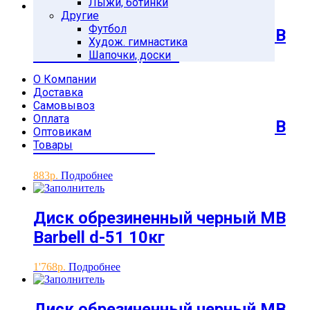
Лыжи, ботинки
Другие
Футбол
Диск обрезиненный черный MB
Худож. гимнастика
Barbell d-51 1,25кг
Шапочки, доски
О Компании
318
Подробнее
Доставка
Самовывоз
Оплата
Диск обрезиненный черный MB
Оптовикам
Barbell d-51 5кг
Товары
883
Подробнее
Диск обрезиненный черный MB
Barbell d-51 10кг
1'768
Подробнее
Диск обрезиненный черный MB