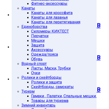
ATLET d-51 10кг
Фитнес-аксессуары
Канаты
1'478
Подробнее
Канаты для кроссфита
Канаты для лазанья
Канаты для перетягивания
Диск обрезиненный черный MB
Единоборства
ATLET d-51 15кг
Силомеры КИКТЕСТ
Перчатки
Мешки
2'101
Подробнее
Защита
Аксессуары
Одежда/пояса
Диск обрезиненный черный MB
Обувь
ATLET d-51 20кг
Водный спорт
Ласты, Маски, Трубки
Очки
2'710
Подробнее
Ролики и скейтборды
Ролики и защита
Скейтборды, самокаты
Диск обрезиненный черный MB
Туризм
ATLET d-51 25кг
Гамаки , Палатки, Спальные мешки.
Товары для туризма
Зимний инвентарь
3'377
Подробнее