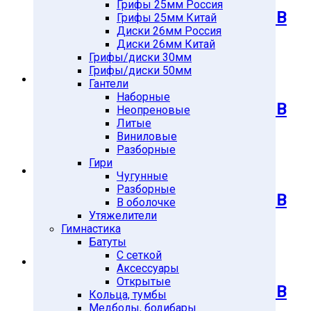
Грифы 25мм Россия
Диск обрезиненный черный MB
Грифы 25мм Китай
Диски 26мм Россия
ATLET d-51 1,25кг
Диски 26мм Китай
Грифы/диски 30мм
318
Подробнее
Грифы/диски 50мм
Гантели
Наборные
Диск обрезиненный черный MB
Неопреновые
Литые
ATLET d-51 2,5кг
Виниловые
Разборные
405
Подробнее
Гири
Чугунные
Разборные
Диск обрезиненный черный MB
В оболочке
Утяжелители
ATLET d-51 5кг
Гимнастика
Батуты
753
Подробнее
С сеткой
Аксессуары
Открытые
Диск обрезиненный черный MB
Кольца, тумбы
Медболы, бодибары