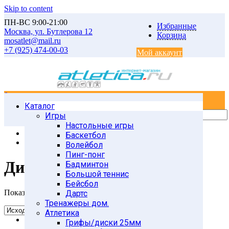
Skip to content
ПН-ВС 9:00-21:00
Избранные
Москва, ул. Бутлерова 12
Корзина
mosatlet@mail.ru
+7 (925) 474-00-03
Мой аккаунт
0
0
Каталог
Главная
Товары
Игры
Атлетика
Настольные игры
Грифы и диски 50мм
Баскетбол
Диски d-51мм Россия
Волейбол
Пинг-понг
Диски d-51мм Россия
Бадминтон
Большой теннис
Бейсбол
Показ всех 13 элементов
Дартс
Тренажеры дом.
Атлетика
Грифы/диски 25мм