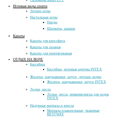
Силомеры КИКТЕСТ
Игровые виды спорта
Летние игры
Настольные игры
Нарды
Шахматы, шашки
Канаты
Канаты для кроссфита
Канаты для лазанья
Канаты для перетягивания
ОТДЫХ НА ВОДЕ
Баcсейны
Бассейны, игровые центры INTEX
Жилеты, нарукавники, круги, детские лодки
Жилеты, нарукавники, круги INTEX
Лодки, весла
Лодки, весла, ремкомплекты для лодок
INTEX
Надувные матрасы и кресла
Матраcы плавательные, тканевые
BESTWAY