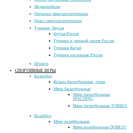
Медицинболы
Перчатки тяжелоатлетические
Пояса тяжелоатлетические
Турники, брусья
Брусья Россия
Турники в дверной проем Россия
Турники Китай
Турники настенные Россия
Штанги
СПОРТИВНЫЕ ИГРЫ
Баскетбол
Кольца баскетбольные, сетки
Мячи баскетбольные
Мячи баскетбольные
SPALDING
Мячи баскетбольные TORRES
Волейбол
Мячи волейбольные
Мячи волейбольные DOBEST