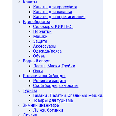
Канаты
Неопреновые гантели
Канаты для кроссфита
Разборные гантели
Канаты для лазанья
Канаты для перетягивания
Гири
Единоборства
Гири в защитной оболочке
Силомеры КИКТЕСТ
Разборные гири
Перчатки
Чугунные гири
Мешки
Защита
Грифы и диски 25мм
Аксессуары
Грифы d-25мм Китай
Одежда/пояса
Диски d-26мм Китай
Обувь
Диски d-26мм Россия
Водный спорт
Ласты, Маски, Трубки
Грифы и диски 30мм
Очки
Грифы d-30мм Китай
Ролики и скейтборды
Диски d-31мм Китай
Ролики и защита
Диски d-31мм Россия
Скейтборды, самокаты
Туризм
Грифы и диски 50мм
Гамаки , Палатки, Спальные мешки.
Грифы d-50мм Китай
Товары для туризма
Диски d-51мм Китай
Зимний инвентарь
Диски d-51мм Россия
Лыжи, ботинки
Другие