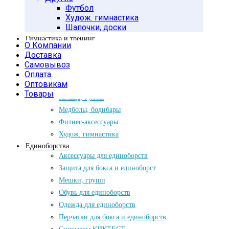
Утяжелители
Футбол
Утяжелители LITE WEIGHTS
Худож. гимнастика
Утяжелители Китай
Шапочки, доски
Гимнастика и тренинг
О Компании
Батуты
Доставка
Аксессуары для батутов
Самовывоз
Батуты детские
Оплата
Батуты уличные
Оптовикам
Товары
Кольца, тумбы
Медболы, бодибары
Фитнес-аксессуары
Худож. гимнастика
Единоборства
Аксессуары для единоборств
Защита для бокса и единоборст
Мешки, груши
Обувь для единоборств
Одежда для единоборств
Перчатки для бокса и единоборств