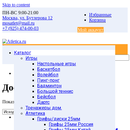
Skip to content
ПН-ВС 9:00-21:00
Избранные
Москва, ул. Бутлерова 12
Корзина
mosatlet@mail.ru
+7 (925) 474-00-03
Мой аккаунт
0
0
Каталог
Главная
Товары
Игры
ПЛАВАНИЕ и
Настольные игры
АКВААЭРОБИКА
Баскетбол
Доски для плавания
Волейбол
Пинг-понг
Доски для плавания
Бадминтон
Большой теннис
Бейсбол
Показ 1 элемента
Дартс
Тренажеры дом.
Атлетика
Грифы/диски 25мм
Грифы 25мм Россия
Доска для плавания с ручками
Грифы 25мм Китай