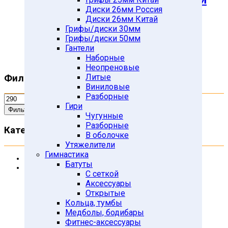
Диски 26мм Россия
390*280*23мм арт. 01-40
Диски 26мм Китай
Грифы/диски 30мм
295
Подробнее
Грифы/диски 50мм
Гантели
Наборные
Неопреновые
Литые
Фильтр по цене
Виниловые
Разборные
Гири
Фильтровать
Чугунные
Разборные
Категории товаров
В оболочке
Утяжелители
Гимнастика
Uncategorized
Батуты
Атлетика
С сеткой
Гантели
Аксессуары
Виниловые гантели
Открытые
Гантельные наборы в кейсах
Кольца, тумбы
Литые гантели
Медболы, бодибары
Фитнес-аксессуары
Наборные гантели