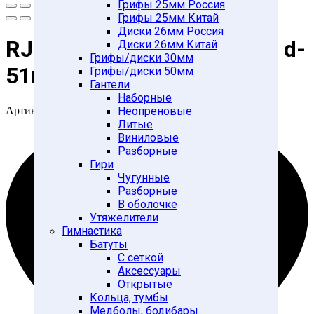
Грифы 25мм Россия
Грифы 25мм Китай
Диски 26мм Россия
RJ1050 Диск обр. черный d-
Диски 26мм Китай
Грифы/диски 30мм
51mm 5кг с мет. втулкой
Грифы/диски 50мм
Гантели
Наборные
Артикул:
28264932
Неопреновые
Литые
Виниловые
Разборные
Гири
Чугунные
Разборные
В оболочке
Утяжелители
Гимнастика
Батуты
С сеткой
Аксессуары
Открытые
Кольца, тумбы
Медболы, бодибары