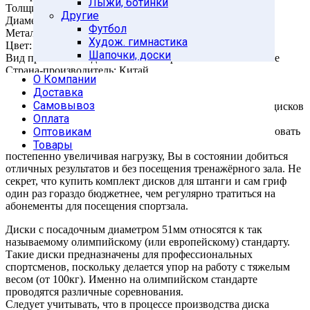
Лыжи, ботинки
Толщина диска: 32мм
Другие
Диаметр диска: 228мм
Футбол
Металлическая втулка: да
Худож. гимнастика
Цвет: черный
Шапочки, доски
Вид применения: домашнее/коммерческое использование
Страна-производитель: Китай
О Компании
Доставка
Самым известным снарядом для силовых тренировок
Самовывоз
являются штанги и наборные гантели. За счёт съёмных дисков
Оплата
разного размера и массы Вы можете оптимизировать
собственную программу тренировки или с успехом следовать
Оптовикам
той, что разработал тренер. Меняя “блины” на штанге и
Товары
постепенно увеличивая нагрузку, Вы в состоянии добиться
отличных результатов и без посещения тренажёрного зала. Не
секрет, что купить комплект дисков для штанги и сам гриф
один раз гораздо бюджетнее, чем регулярно тратиться на
абонементы для посещения спортзала.
Диски с посадочным диаметром 51мм относятся к так
называемому олимпийскому (или европейскому) стандарту.
Такие диски предназначены для профессиональных
спортсменов, поскольку делается упор на работу с тяжелым
весом (от 100кг). Именно на олимпийском стандарте
проводятся различные соревнования.
Следует учитывать, что в процессе производства диска