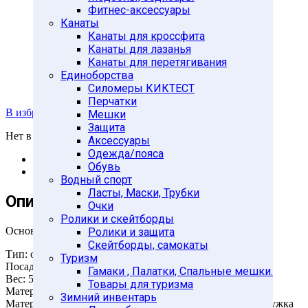
Фитнес-аксессуары
Канаты
Канаты для кроссфита
Канаты для лазанья
Канаты для перетягивания
Единоборства
Силомеры КИКТЕСТ
Перчатки
В избранное
Мешки
Защита
Нет в наличии
Аксессуары
Одежда/пояса
Описание
Обувь
Отзывы (0)
Водный спорт
Ласты, Маски, Трубки
Описание
Очки
Ролики и скейтборды
Основные характеристики
Ролики и защита
Скейтборды, самокаты
Тип: обрезиненный
Туризм
Посадочный диаметр: 51мм
Гамаки , Палатки, Спальные мешки.
Вес: 5кг
Товары для туризма
Материал внешний: вулканизированный каучук
Зимний инвентарь
Материал внутренний: прессованная металлическая стружка