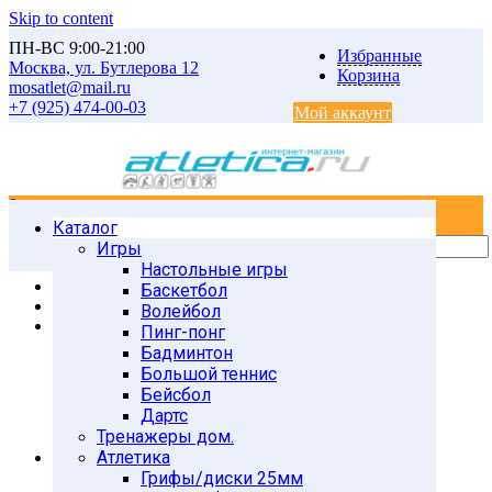
Skip to content
ПН-ВС 9:00-21:00
Избранные
Москва, ул. Бутлерова 12
Корзина
mosatlet@mail.ru
+7 (925) 474-00-03
Мой аккаунт
0
0
Каталог
Главная
Товары
Игры
Атлетика
Настольные игры
Грифы и диски 50мм
Баскетбол
Диски d-51мм Китай
Волейбол
RJ1034 диск обрезин. черный d-50mm 2,5кг
Пинг-понг
Бадминтон
Большой теннис
Бейсбол
Дартс
Тренажеры дом.
Атлетика
Грифы/диски 25мм