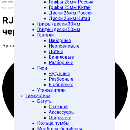
Грифы 25мм Россия
Грифы 25мм Китай
Диски 26мм Россия
RJ1034 диск обрезин.
Диски 26мм Китай
Грифы/диски 30мм
черный d-50mm 2,5кг
Грифы/диски 50мм
Гантели
Наборные
Артикул:
28258343
Неопреновые
Литые
Виниловые
Разборные
Гири
Чугунные
Разборные
В оболочке
Утяжелители
Гимнастика
Батуты
С сеткой
Аксессуары
Открытые
Кольца, тумбы
Медболы, бодибары