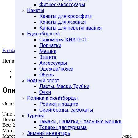
Фитнес-аксессуары
Канаты
Канаты для кроссфита
Канаты для лазанья
Канаты для перетягивания
Единоборства
Силомеры КИКТЕСТ
Перчатки
В избранное
Мешки
Защита
Нет в наличии
Аксессуары
Одежда/пояса
Описание
Обувь
Отзывы (0)
Водный спорт
Ласты, Маски, Трубки
Описание
Очки
Ролики и скейтборды
Основные характеристики
Ролики и защита
Скейтборды, самокаты
Тип: обрезиненный
Туризм
Посадочный диаметр: 51мм
Гамаки , Палатки, Спальные мешки.
Вес: 2,5кг
Товары для туризма
Материал внешний: вулканизированный каучук
Зимний инвентарь
Материал внутренний: прессованная металлическая стружка