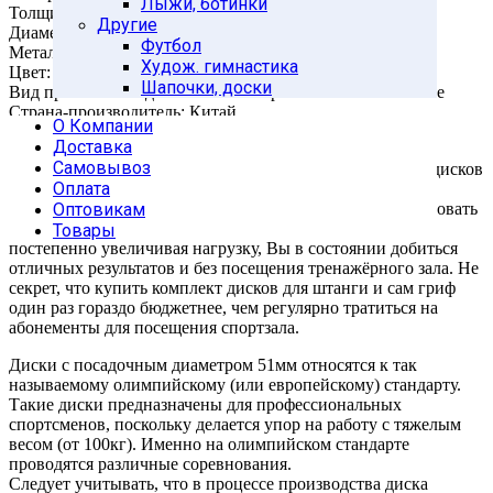
Лыжи, ботинки
Толщина диска: 24мм
Другие
Диаметр диска: 193мм
Футбол
Металлическая втулка: нет
Худож. гимнастика
Цвет: черный
Шапочки, доски
Вид применения: домашнее/коммерческое использование
Страна-производитель: Китай
О Компании
Доставка
Самым известным снарядом для силовых тренировок
Самовывоз
являются штанги и наборные гантели. За счёт съёмных дисков
Оплата
разного размера и массы Вы можете оптимизировать
собственную программу тренировки или с успехом следовать
Оптовикам
той, что разработал тренер. Меняя “блины” на штанге и
Товары
постепенно увеличивая нагрузку, Вы в состоянии добиться
отличных результатов и без посещения тренажёрного зала. Не
секрет, что купить комплект дисков для штанги и сам гриф
один раз гораздо бюджетнее, чем регулярно тратиться на
абонементы для посещения спортзала.
Диски с посадочным диаметром 51мм относятся к так
называемому олимпийскому (или европейскому) стандарту.
Такие диски предназначены для профессиональных
спортсменов, поскольку делается упор на работу с тяжелым
весом (от 100кг). Именно на олимпийском стандарте
проводятся различные соревнования.
Следует учитывать, что в процессе производства диска