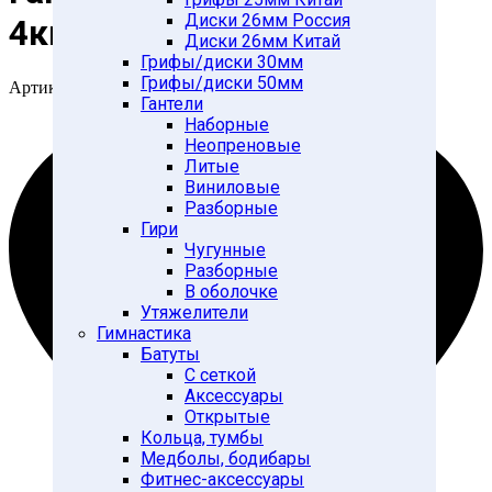
Диски 26мм Россия
4кг/шт, серебро
Диски 26мм Китай
Грифы/диски 30мм
Грифы/диски 50мм
Артикул:
28266778
Гантели
Наборные
Неопреновые
Литые
Виниловые
Разборные
Гири
Чугунные
Разборные
В оболочке
Утяжелители
Гимнастика
Батуты
С сеткой
Аксессуары
Открытые
Кольца, тумбы
Медболы, бодибары
Фитнес-аксессуары