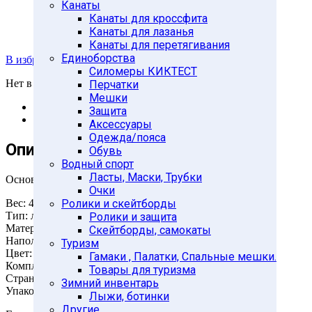
Канаты
Канаты для кроссфита
Канаты для лазанья
Канаты для перетягивания
Единоборства
В избранное
Силомеры КИКТЕСТ
Нет в наличии
Перчатки
Мешки
Описание
Защита
Отзывы (0)
Аксессуары
Одежда/пояса
Описание
Обувь
Водный спорт
Ласты, Маски, Трубки
Основные характеристики
Очки
Вес: 4кг
Ролики и скейтборды
Тип: литая, неразборная
Ролики и защита
Материал корпуса: поливинилхлорид
Скейтборды, самокаты
Наполнитель: композитная смесь (песок + цемент)
Туризм
Цвет: серебро
Гамаки , Палатки, Спальные мешки.
Комплектность: 1шт
Товары для туризма
Страна-производитель: Россия
Зимний инвентарь
Упаковка: термопленка
Лыжи, ботинки
Другие