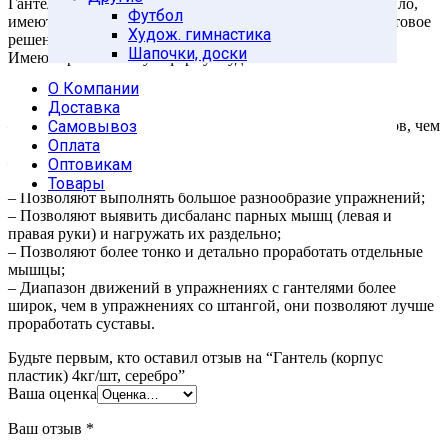
Гантели для фитнеса, гимнастики и аэробики, как правило,
Футбол
имеют небольшой вес (в основном до 5-10кг), яркое цветовое
Худож. гимнастика
решение и продуманный дизайн.
Шапочки, доски
Имеют эргономичную форму и удобны в ипользовании.
О Компании
Преимущества упражнений с гантелями:
Доставка
– Позволяют задействовать больше мышц стабилизаторов, чем
Самовывоз
упражнения со штангой;
Оплата
– Делают мышцы, связки и сухожилия более гибкими, а
Оптовикам
суставы более подвижными;
Товары
– Позволяют выполнять большое разнообразие упражнений;
– Позволяют выявить дисбаланс парных мышц (левая и
правая руки) и нагружать их раздельно;
– Позволяют более тонко и детально проработать отдельные
мышцы;
– Диапазон движений в упражнениях с гантелями более
широк, чем в упражнениях со штангой, они позволяют лучше
проработать суставы.
Будьте первым, кто оставил отзыв на “Гантель (корпус
пластик) 4кг/шт, серебро”
Ваша оценка
Ваш отзыв
*