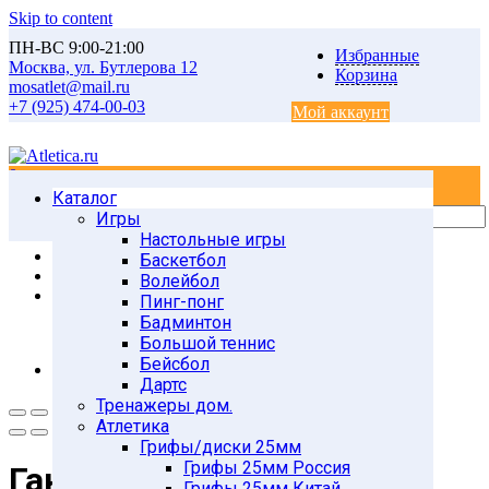
Skip to content
ПН-ВС 9:00-21:00
Избранные
Москва, ул. Бутлерова 12
Корзина
mosatlet@mail.ru
+7 (925) 474-00-03
Мой аккаунт
0
0
Каталог
Главная
Товары
Игры
Атлетика
Настольные игры
Гантели
Баскетбол
Виниловые гантели
Волейбол
Гантель (корпус пластик) 4кг/шт, серебро
Пинг-понг
Бадминтон
Большой теннис
Бейсбол
Дартс
Тренажеры дом.
Атлетика
Грифы/диски 25мм
Грифы 25мм Россия
Гантель (корпус пластик)
Грифы 25мм Китай