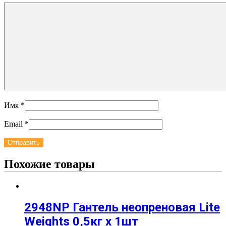
Имя
*
Email
*
Похожие товары
2948NP Гантель неопреновая Lite
Weights 0,5кг x 1шт