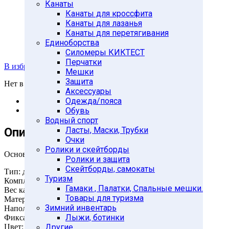
Канаты
Канаты для кроссфита
Канаты для лазанья
Канаты для перетягивания
Единоборства
Силомеры КИКТЕСТ
Перчатки
В избранное
Мешки
Защита
Нет в наличии
Аксессуары
Одежда/пояса
Описание
Отзывы (0)
Обувь
Водный спорт
Описание
Ласты, Маски, Трубки
Очки
Ролики и скейтборды
Основные характеристики
Ролики и защита
Скейтборды, самокаты
Тип: для рук
Туризм
Комплектность: 2шт
Гамаки , Палатки, Спальные мешки.
Вес каждого утяжелителя: 0,5кг
Товары для туризма
Материал внешний: неопрен
Зимний инвентарь
Наполнитель: металлическая стружка
Лыжи, ботинки
Фиксация: липучки
Цвет: красный, синий
Другие