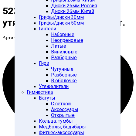
Диски 26мм Россия
5235 WC Перчатка-
Диски 26мм Китай
Грифы/диски 30мм
утяжелитель 0,5 кг x 2 шт.
Грифы/диски 50мм
Гантели
Наборные
Артикул:
1127073825
Неопреновые
Литые
Виниловые
Разборные
Гири
Чугунные
Разборные
В оболочке
Утяжелители
Гимнастика
Батуты
С сеткой
Аксессуары
Открытые
Кольца, тумбы
Медболы, бодибары
Фитнес-аксессуары