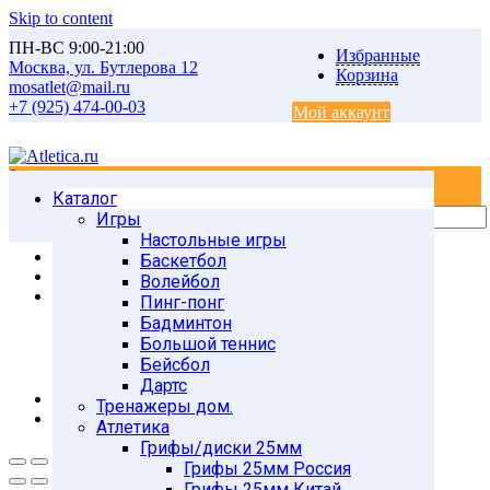
Skip to content
ПН-ВС 9:00-21:00
Избранные
Москва, ул. Бутлерова 12
Корзина
mosatlet@mail.ru
+7 (925) 474-00-03
Мой аккаунт
0
0
Каталог
Главная
Товары
Игры
Атлетика
Настольные игры
Утяжелители
Баскетбол
Утяжелители Китай
Волейбол
5235 WC Перчатка-утяжелитель 0,5 кг x 2 шт.
Пинг-понг
Бадминтон
Большой теннис
Бейсбол
Дартс
Тренажеры дом.
Атлетика
Грифы/диски 25мм
Грифы 25мм Россия
Грифы 25мм Китай