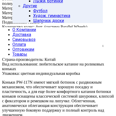
Лыжи, ботинки
полиуретана
Другие
Материал внешний: вельвет, EVA
Футбол
Материал внутренний: полиуретан, текстиль
Худож. гимнастика
Материал рамы: полипропилен
Шапочки, доски
Подшипники: ABEC-5
Количество колес: 4шт. (система Parallel Wheels)
О Компании
Материал колес: полиуретан
Доставка
Диаметр колеса: 70 мм
Самовывоз
Жесткость колеса: 82А
Оплата
Тип фиксации: классическая шнуровка, клипса, липучка
Оптовикам
Цвет: белый с цветным принтом
Товары
Максимальный вес пользователя: 60кг
Страна-производитель: Китай
Вид использования: любительское катание на роликовых
коньках
Упаковка: цветная индивидуальная коробка
Коньки PW-117N имеют мягкий ботинок с раздвижным
механизмом, что обеспечивает хорошую посадку и
пластичность, а для еще более комфортного катания ботинки
коньков оснащены классической системой шнуровки, клипсой
с фиксатором и ремешком на липучке. Облегченная,
анатомически облегающая конструкция обеспечивает
улучшенную боковую поддержку и полный контроль над
движением.