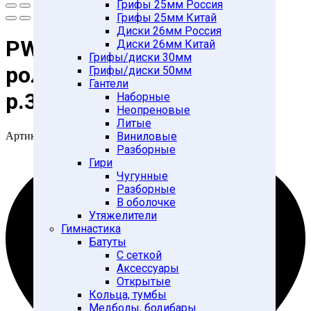
Грифы 25мм Россия
Грифы 25мм Китай
Диски 26мм Россия
PW-117N Коньки
Диски 26мм Китай
Грифы/диски 30мм
роликовые раздвижные
Грифы/диски 50мм
Гантели
р.34-37
Наборные
Неопреновые
Литые
Артикул:
28259786
Виниловые
Разборные
Гири
Чугунные
Разборные
В оболочке
Утяжелители
Гимнастика
Батуты
С сеткой
Аксессуары
Открытые
Кольца, тумбы
Медболы, бодибары