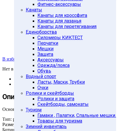
Фитнес-аксессуары
Канаты
Канаты для кроссфита
Канаты для лазанья
Канаты для перетягивания
Единоборства
Силомеры КИКТЕСТ
Перчатки
Мешки
Защита
В избранное
Аксессуары
Одежда/пояса
Нет в наличии
Обувь
Водный спорт
Описание
Ласты, Маски, Трубки
Отзывы (0)
Очки
Ролики и скейтборды
Описание
Ролики и защита
Скейтборды, самокаты
Основные характеристики
Туризм
Гамаки , Палатки, Спальные мешки.
Тип: раздвижные
Товары для туризма
Размер: 34-37
Зимний инвентарь
Ботинок: мягкий, армированный каркасом из жесткого