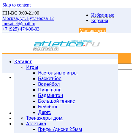
Skip to content
ПН-ВС 9:00-21:00
Избранные
Москва, ул. Бутлерова 12
Корзина
mosatlet@mail.ru
+7 (925) 474-00-03
Мой аккаунт
0
0
Каталог
Главная
Товары
Игры
Uncategorized
Настольные игры
PW-117N Коньки роликовые раздвижные р.34-37
Баскетбол
Волейбол
Пинг-понг
Бадминтон
Большой теннис
Бейсбол
Дартс
Тренажеры дом.
Атлетика
Грифы/диски 25мм