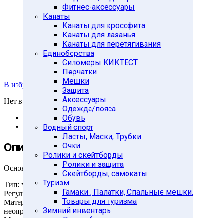
Фитнес-аксессуары
Канаты
Канаты для кроссфита
Канаты для лазанья
Канаты для перетягивания
Единоборства
Силомеры КИКТЕСТ
Перчатки
Мешки
В избранное
Защита
Аксессуары
Нет в наличии
Одежда/пояса
Описание
Обувь
Отзывы (0)
Водный спорт
Ласты, Маски, Трубки
Описание
Очки
Ролики и скейтборды
Ролики и защита
Основные характеристики
Скейтборды, самокаты
Туризм
Тип: межстенный/в проем
Гамаки , Палатки, Спальные мешки.
Регулируемая длина: 60-90 см.
Товары для туризма
Материал: хромированная сталь (места хвата покрыты
Зимний инвентарь
неопреном).