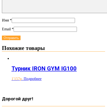
Имя
*
Email
*
Похожие товары
Турник IRON GYM IG100
1'157
Подробнее
Дорогой друг!