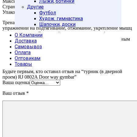
Лыжи, ботинки
Максимальная нагрузка: 100 кг.
Страна-производитель: Китай
Другие
Упаковка: индивидуальная цветная коробка
Футбол
Худож. гимнастика
Тренажер для дома предназначен для выполнения
Шапочки, доски
упражнений на подтягивание, отжимание, укрепление мышц
пресса и спины. Домашний тренажер очень удобен в
О Компании
использовании – соответствует наиболее распространенным
Доставка
размерам дверных проемов. Турник быстро и надежно
Самовывоз
крепится в дверном проеме враспор, а также имеет
Оплата
неопреновые накладки в местах хвата, что снижает
Оптовикам
скольжение рук при выполнении упражнений на нем.
Товары
Будьте первым, кто оставил отзыв на “турник (в дверной
проем) RJ 0802A Door way gymbar”
Ваша оценка
Ваш отзыв
*