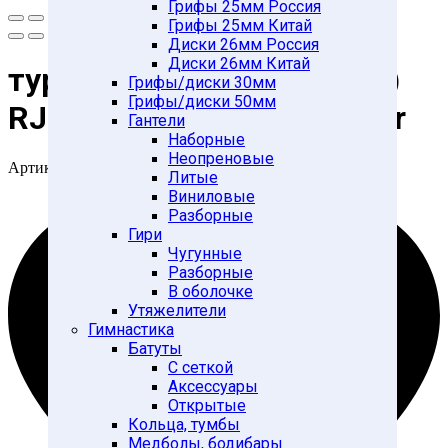
Грифы 25мм Россия
Грифы 25мм Китай
Диски 26мм Россия
Диски 26мм Китай
турник (в дверной проем)
Грифы/диски 30мм
Грифы/диски 50мм
RJ 0802A Door way gymbar
Гантели
Наборные
Неопреновые
Артикул:
1122478530
Литые
Виниловые
Разборные
Гири
Чугунные
Разборные
В оболочке
Утяжелители
Гимнастика
Батуты
С сеткой
Аксессуары
Открытые
Кольца, тумбы
Медболы, бодибары