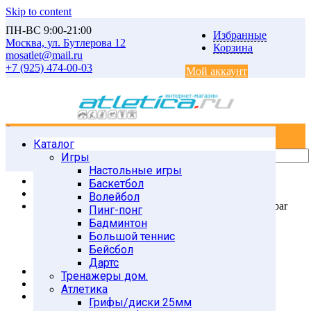
Skip to content
ПН-ВС 9:00-21:00
Избранные
Москва, ул. Бутлерова 12
Корзина
mosatlet@mail.ru
+7 (925) 474-00-03
Мой аккаунт
0
0
Каталог
Главная
Товары
Игры
СИЛОВЫЕ ТРЕНИРОВКИ
Настольные игры
Турники, брусья
Баскетбол
Турники Китай
Волейбол
турник (в дверной проем) RJ 0802A Door way gymbar
Пинг-понг
Бадминтон
Большой теннис
Бейсбол
Дартс
Тренажеры дом.
Атлетика
Грифы/диски 25мм