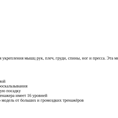
я укрепления мышц рук, плеч, груди, спины, ног и пресса. Эт
мой
роскальзывания
ную посадку
ренажера имеет 16 уровней
 модель от больших и громоздких тренажёров