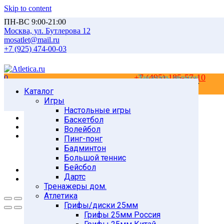
Skip to content
ПН-ВС 9:00-21:00
Москва, ул. Бутлерова 12
mosatlet@mail.ru
+7 (925) 474-00-03
+7 (495) 185-57-10
Заказать звонок
0
0
Каталог
Главная
Товары
Игры
Тренажеры для дома
Настольные игры
Гребные тренажеры
Баскетбол
Гребные тренажеры BODY SCULPTURE
Волейбол
гребной тренажер ВR-3152
Пинг-понг
Бадминтон
Большой теннис
Бейсбол
Дартс
Тренажеры дом.
Атлетика
Грифы/диски 25мм
Грифы 25мм Россия