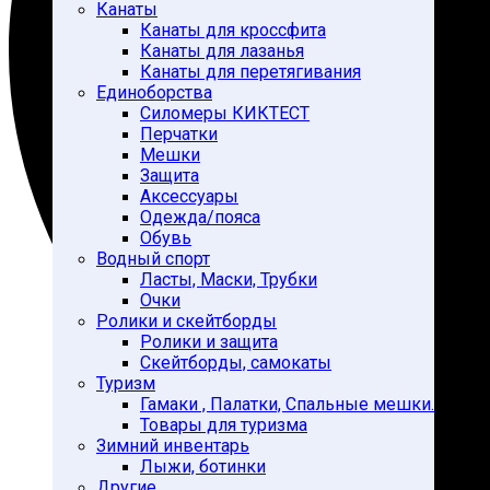
Канаты
Канаты для кроссфита
Канаты для лазанья
Канаты для перетягивания
Единоборства
Силомеры КИКТЕСТ
Перчатки
Мешки
Защита
Аксессуары
Одежда/пояса
Обувь
Водный спорт
Ласты, Маски, Трубки
Очки
Ролики и скейтборды
Ролики и защита
Скейтборды, самокаты
Туризм
Гамаки , Палатки, Спальные мешки.
Товары для туризма
Зимний инвентарь
Лыжи, ботинки
Другие