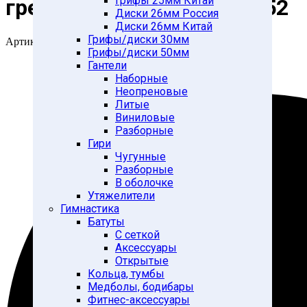
Грифы 25мм Китай
гребной тренажер ВR-3152
Диски 26мм Россия
Диски 26мм Китай
Грифы/диски 30мм
Артикул:
28270971
Грифы/диски 50мм
Гантели
Наборные
Неопреновые
Литые
Виниловые
Разборные
Гири
Чугунные
Разборные
В оболочке
Утяжелители
Гимнастика
Батуты
С сеткой
Аксессуары
Открытые
Кольца, тумбы
Медболы, бодибары
Фитнес-аксессуары