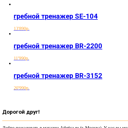
гребной тренажер SE-104
13'890
гребной тренажер ВR-2200
11'990
гребной тренажер ВR-3152
20'990
Дорогой друг!
Добро пожаловать в магазин Atletica.ru (г. Москва). У нас вы