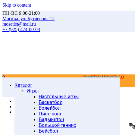
Skip to content
ПН-ВС 9:00-21:00
Москва, ул. Бутлерова 12
mosatlet@mail.ru
+7 (925) 474-00-03
+7 (495) 185-57-10
Заказать звонок
0
0
Каталог
Главная
Товары
Игры
Атлетика
Настольные игры
Гантели
Баскетбол
Разборные гантели
Волейбол
Гантель разборная 22кг (металл)
Пинг-понг
Бадминтон
Большой теннис
Бейсбол