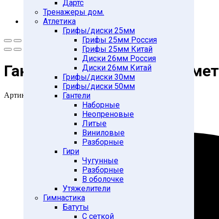
Дартс
Тренажеры дом.
Атлетика
Грифы/диски 25мм
Грифы 25мм Россия
Грифы 25мм Китай
Диски 26мм Россия
Гантель разборная 22кг (ме
Диски 26мм Китай
Грифы/диски 30мм
Грифы/диски 50мм
Артикул:
28259556
Гантели
Наборные
Неопреновые
Литые
Виниловые
Разборные
Гири
Чугунные
Разборные
В оболочке
Утяжелители
Гимнастика
Батуты
С сеткой