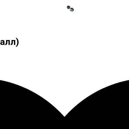
талл)