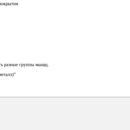
 покрытия
ать разные группы мыщц.
металл)”