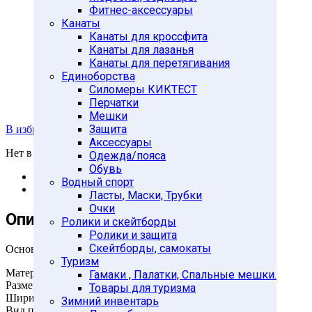
Фитнес-аксессуары
Канаты
Канаты для кроссфита
Канаты для лазанья
Канаты для перетягивания
Единоборства
Силомеры КИКТЕСТ
Перчатки
Мешки
Защита
В избранное
Аксессуары
Нет в наличии
Одежда/пояса
Обувь
Описание
Водный спорт
Отзывы (0)
Ласты, Маски, Трубки
Очки
Описание
Ролики и скейтборды
Ролики и защита
Скейтборды, самокаты
Основные характеристики
Туризм
Материалы: полиэстер, фланель, этил-винил-ацетат
Гамаки , Палатки, Спальные мешки.
Размер: регулируемый, M (80-115см)
Товары для туризма
Ширина: 15,5см
Зимний инвентарь
Вид применения: для фиксации поясничного отдела