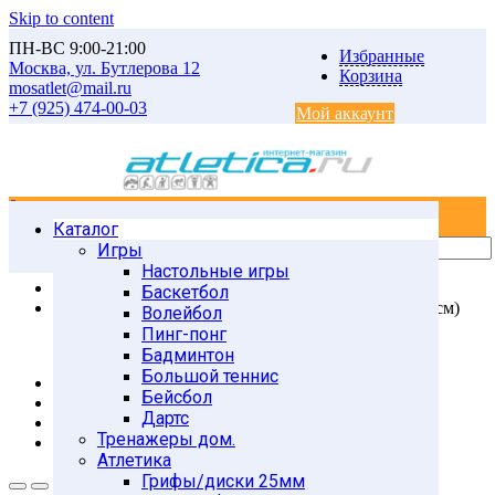
Skip to content
ПН-ВС 9:00-21:00
Избранные
Москва, ул. Бутлерова 12
Корзина
mosatlet@mail.ru
+7 (925) 474-00-03
Мой аккаунт
0
0
Каталог
Главная
Товары
Игры
СИЛОВЫЕ ТРЕНИРОВКИ
Настольные игры
Пояса тяжелоатлетические
Баскетбол
ZS-2550/2250 Пояс тяжелоатлетический M (80-115см)
Волейбол
Пинг-понг
Бадминтон
Большой теннис
Бейсбол
Дартс
Тренажеры дом.
Атлетика
Грифы/диски 25мм