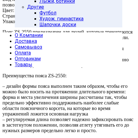
Лыжи, ботинки
позвоночника по время занятий тяжелой атлетикой
Другие
Цвет: черный
Футбол
Страна-производитель: Китай
Худож. гимнастика
Упаковка: индивидуальная цветная коробка
Шапочки, доски
Пояс ZS-2550 предназначен для людей, которые тренируются
О Компании
в тренажерных залах со свободным весом: штанга, гантели.
Доставка
Нередко во время таких тренировок доходит дело к
Самовывоз
избыточным нагрузкам, которые являются опасными для
Оплата
здоровья.
Оптовикам
Применяя пояс, мы охраняем наш позвоночник, а особенно
Товары
наиболее нагруженный поясничный участок.
Преимущества пояса ZS-2550:
– дизайн формы пояса выполнен таким образом, чтобы его
можно было носить на протяжении длительного времени:
форма и места увеличения ширины рассчитаны так, чтобы
предельно эффективно поддерживать наиболее слабые
области поясничного корсета, на которые во время
упражнений ложится основная нагрузка
– регулируемая длина позволяет надежно зафиксировать пояс
в застегнутом положении, позволяя атлету утягивать его до
нужных размеров предельно легко и просто.