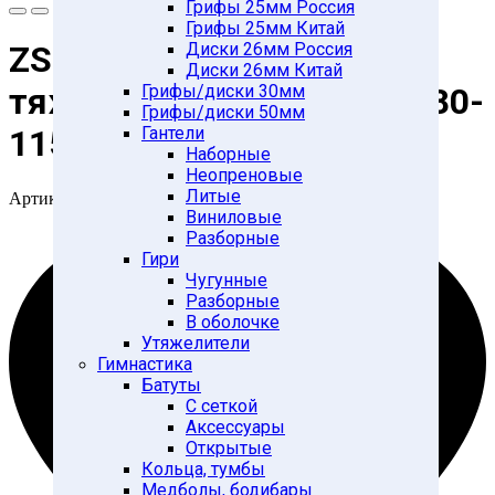
Грифы 25мм Россия
Грифы 25мм Китай
Диски 26мм Россия
ZS-2550/2250 Пояс
Диски 26мм Китай
Грифы/диски 30мм
тяжелоатлетический M (80-
Грифы/диски 50мм
Гантели
115см)
Наборные
Неопреновые
Литые
Артикул:
28264777
Виниловые
Разборные
Гири
Чугунные
Разборные
В оболочке
Утяжелители
Гимнастика
Батуты
С сеткой
Аксессуары
Открытые
Кольца, тумбы
Медболы, бодибары