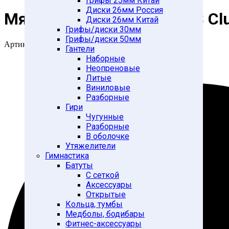
Грифы 25мм Китай
Диски 26мм Россия
Мяч футбольный TORRES Club
Диски 26мм Китай
Грифы/диски 30мм
Грифы/диски 50мм
Артикул:
28269941
Гантели
Наборные
Неопреновые
Литые
Виниловые
Разборные
Гири
Чугунные
Разборные
В оболочке
Утяжелители
Гимнастика
Батуты
С сеткой
Аксессуары
Открытые
Кольца, тумбы
Медболы, бодибары
Фитнес-аксессуары