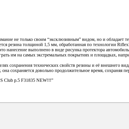
внимание не только своим “эксклюзивным” видом, но и обладает 
ся резина толщиной 1,5 мм, обработанная по технологии Riflex
 это нанесение выполнено в виде рисунка протектора автомобил
грать им на самых экстремальных покрытиях и площадках, напри
лях сохранения технических свойств резины и её внешнего вид
т, она сохраняется довольно продолжительное время, сохраняя п
S Club p.5 F31835 NEW!!!”