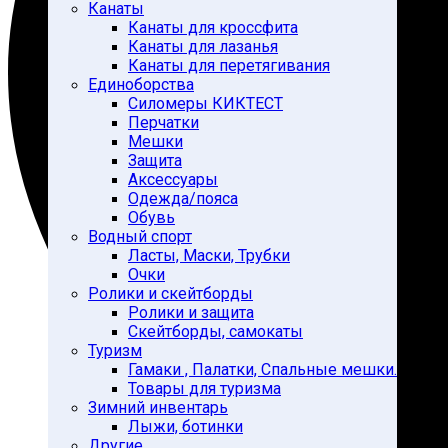
Канаты
Канаты для кроссфита
Канаты для лазанья
Канаты для перетягивания
Единоборства
Силомеры КИКТЕСТ
Перчатки
Мешки
Защита
Аксессуары
Одежда/пояса
Обувь
Водный спорт
Ласты, Маски, Трубки
Очки
Ролики и скейтборды
Ролики и защита
Скейтборды, самокаты
Туризм
Гамаки , Палатки, Спальные мешки.
Товары для туризма
Зимний инвентарь
Лыжи, ботинки
Другие