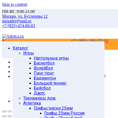
Skip to content
ПН-ВС 9:00-21:00
Москва, ул. Бутлерова 12
mosatlet@mail.ru
+7 (925) 474-00-03
+7 (495) 185-57-10
Заказать звонок
0
0
Каталог
Главная
Товары
Игры
СПОРТИВНЫЕ ИГРЫ
Настольные игры
Футбол
Баскетбол
Мячи футбольные
Волейбол
Мячи футбольные TORRES
Пинг-понг
Мяч футбольный TORRES Club p.5 F31835 NEW!!!
Бадминтон
Большой теннис
Бейсбол
Дартс
Тренажеры дом.
Атлетика
Грифы/диски 25мм
Грифы 25мм Россия