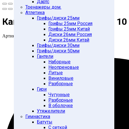
Дартс
Тренажеры дом.
Атлетика
Грифы/диски 25мм
Канат для перетягивания 10
Грифы 25мм Россия
Грифы 25мм Китай
Диски 26мм Россия
Артикул:
110330
Диски 26мм Китай
Грифы/диски 30мм
Грифы/диски 50мм
Гантели
Наборные
Неопреновые
Литые
Виниловые
Разборные
Гири
Чугунные
Разборные
В оболочке
Утяжелители
Гимнастика
Батуты
С сеткой