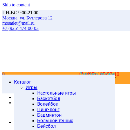
Skip to content
ПН-ВС 9:00-21:00
Москва, ул. Бутлерова 12
mosatlet@mail.ru
+7 (925) 474-00-03
+7 (495) 185-57-10
Заказать звонок
0
0
Каталог
Главная
Товары
Игры
Канаты
Настольные игры
Канаты для перетягивания
Баскетбол
Канат для перетягивания 10 м, диам. 38 мм
Волейбол
Пинг-понг
Бадминтон
Большой теннис
Бейсбол