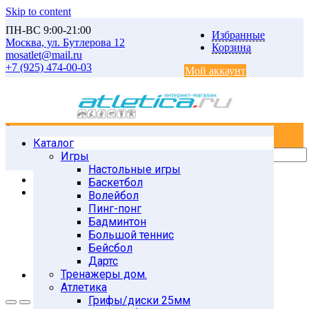
Skip to content
ПН-ВС 9:00-21:00
Избранные
Москва, ул. Бутлерова 12
Корзина
mosatlet@mail.ru
+7 (925) 474-00-03
Мой аккаунт
0
0
Каталог
Главная
Товары
Игры
Гимнастика и тренинг
Настольные игры
Фитнес-аксессуары
Баскетбол
Палка гимнастическая пластик
Волейбол
Пинг-понг
Бадминтон
Большой теннис
Бейсбол
Дартс
Тренажеры дом.
Атлетика
Грифы/диски 25мм