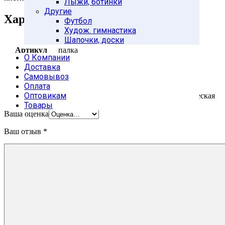
Лыжи, ботинки
Другие
Характеристики
Футбол
Худож. гимнастика
Шапочки, доски
Артикул
палка
О Компании
Доставка
Самовывоз
Производство
Россия
Оплата
Оптовикам
Будьте первым, кто оставил отзыв на “Палка гимнастическая
пластик”
Товары
Ваша оценка
Ваш отзыв
*