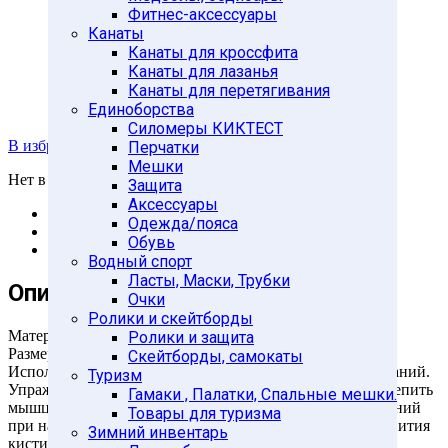
Фитнес-аксессуары
Канаты
Канаты для кроссфита
Канаты для лазанья
Канаты для перетягивания
Единоборства
Силомеры КИКТЕСТ
В избранное
Перчатки
Мешки
Нет в наличии
Защита
Аксессуары
Описание
Одежда/пояса
Характеристики
Обувь
Отзывы (0)
Водный спорт
Ласты, Маски, Трубки
Описание
Очки
Ролики и скейтборды
Материал: пластик.
Ролики и защита
Размер: 0.7, 0.8, 0.9, 1.0, 1.1 м.
Скейтборды, самокаты
Используются для занятий физкультурой, игр, соревнований.
Туризм
Упражнения с гимнастическими палками помогают укрепить
Гамаки , Палатки, Спальные мешки.
мышцы рук и плечевого пояса, увеличить размах движений
Товары для туризма
при наклонах, поворотах, могут использоваться для развития
Зимний инвентарь
кисти и стопы.