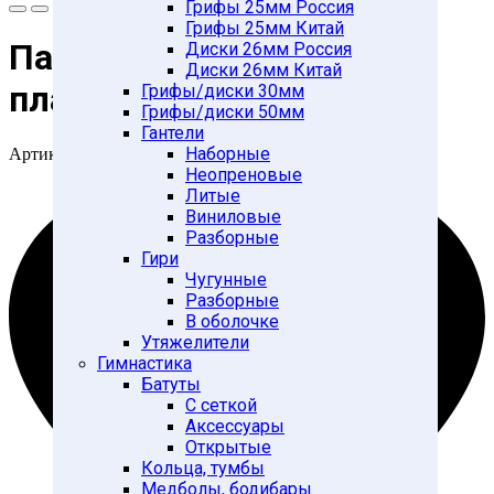
Грифы 25мм Россия
Грифы 25мм Китай
Палка гимнастическая
Диски 26мм Россия
Диски 26мм Китай
пластик
Грифы/диски 30мм
Грифы/диски 50мм
Гантели
Наборные
Артикул:
110184
Неопреновые
Литые
Виниловые
Разборные
Гири
Чугунные
Разборные
В оболочке
Утяжелители
Гимнастика
Батуты
С сеткой
Аксессуары
Открытые
Кольца, тумбы
Медболы, бодибары