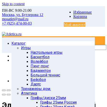
Skip to content
ПН-ВС 9:00-21:00
Избранные
Москва, ул. Бутлерова 12
Корзина
mosatlet@mail.ru
+7 (925) 474-00-03
Мой аккаунт
0
0
Каталог
Главная
Товары
Игры
Единоборства
Настольные игры
Силомеры КИКТЕСТ
Баскетбол
Электронный боксерский мешок Киктест-100 ПК,
Волейбол
бесплатная доставка по России*
Пинг-понг
Бадминтон
Большой теннис
Бейсбол
Дартс
Тренажеры дом.
Атлетика
Грифы/диски 25мм
Грифы 25мм Россия
Электронный боксерский
Грифы 25мм Китай