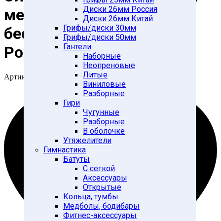
Диски 26мм Россия
мешок Киктест-100 ПК,
Диски 26мм Китай
Грифы/диски 30мм
бесплатная доставка по
Грифы/диски 50мм
Гантели
России*
Наборные
Неопреновые
Литые
Артикул:
110288
Виниловые
Разборные
Гири
Чугунные
Разборные
В оболочке
Утяжелители
Гимнастика
Батуты
С сеткой
Аксессуары
Открытые
Кольца, тумбы
Медболы, бодибары
Фитнес-аксессуары