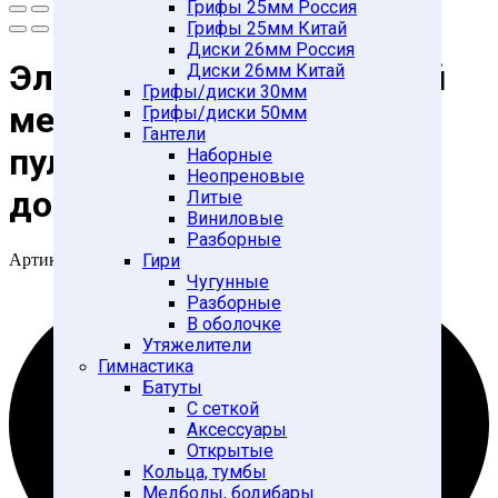
Грифы 25мм Россия
Грифы 25мм Китай
Диски 26мм Россия
Электронный боксерский
Диски 26мм Китай
Грифы/диски 30мм
мешок Киктест-100 с
Грифы/диски 50мм
Гантели
пультом, бесплатная
Наборные
Неопреновые
доставка по России*
Литые
Виниловые
Разборные
Артикул:
110287
Гири
Чугунные
Разборные
В оболочке
Утяжелители
Гимнастика
Батуты
С сеткой
Аксессуары
Открытые
Кольца, тумбы
Медболы, бодибары