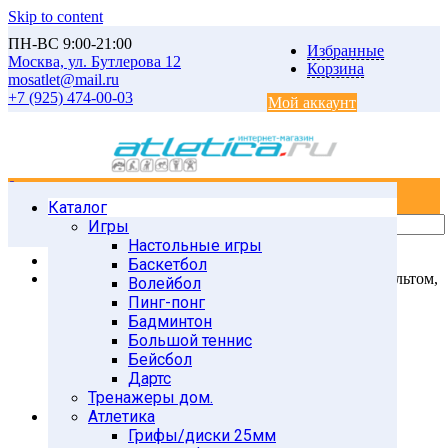
Skip to content
ПН-ВС 9:00-21:00
Избранные
Москва, ул. Бутлерова 12
Корзина
mosatlet@mail.ru
+7 (925) 474-00-03
Мой аккаунт
0
0
Каталог
Главная
Товары
Игры
Единоборства
Настольные игры
Силомеры КИКТЕСТ
Баскетбол
Электронный боксерский мешок Киктест-100 с пультом,
Волейбол
бесплатная доставка по России*
Пинг-понг
Бадминтон
Большой теннис
Бейсбол
Дартс
Тренажеры дом.
Атлетика
Грифы/диски 25мм