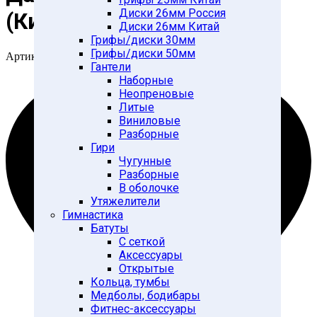
Диски 26мм Россия
(Китай)
Диски 26мм Китай
Грифы/диски 30мм
Грифы/диски 50мм
Артикул:
28255694
Гантели
Наборные
Неопреновые
Литые
Виниловые
Разборные
Гири
Чугунные
Разборные
В оболочке
Утяжелители
Гимнастика
Батуты
С сеткой
Аксессуары
Открытые
Кольца, тумбы
Медболы, бодибары
Фитнес-аксессуары