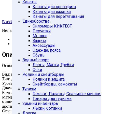
Канаты
Канаты для кроссфита
Канаты для лазанья
Канаты для перетягивания
Единоборства
В избранное
Силомеры КИКТЕСТ
Нет в наличии
Перчатки
Мешки
Описание
Защита
Отзывы (0)
Аксессуары
Одежда/пояса
Описание
Обувь
Водный спорт
Ласты, Маски, Трубки
Основные характеристики
Очки
Вид: классический
Ролики и скейтборды
Тип: двухсторонний
Ролики и защита
Уровень: любительский
Скейтборды, самокаты
Диаметр: 15′ (38 см)
Туризм
Комплектность: мишень, дротики – 6шт
Гамаки , Палатки, Спальные мешки.
Материал:
Товары для туризма
мишень: прессованная бумага
Зимний инвентарь
дротики: полипропилен, сталь
Лыжи, ботинки
Страна-производитель: Китай
Другие