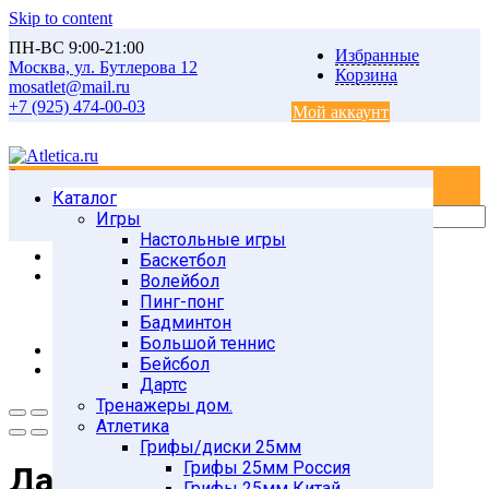
Skip to content
ПН-ВС 9:00-21:00
Избранные
Москва, ул. Бутлерова 12
Корзина
mosatlet@mail.ru
+7 (925) 474-00-03
Мой аккаунт
0
0
Каталог
Главная
Товары
Игры
СПОРТИВНЫЕ ИГРЫ
Настольные игры
Дартс
Баскетбол
Дартс DART-15B 38 см (Китай)
Волейбол
Пинг-понг
Бадминтон
Большой теннис
Бейсбол
Дартс
Тренажеры дом.
Атлетика
Грифы/диски 25мм
Грифы 25мм Россия
Дартс DART-15B 38 см
Грифы 25мм Китай