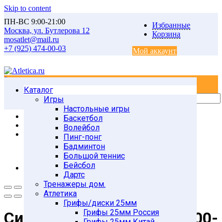
Skip to content
ПН-ВС 9:00-21:00
Избранные
Москва, ул. Бутлерова 12
Корзина
mosatlet@mail.ru
+7 (925) 474-00-03
Мой аккаунт
0
0
Каталог
Главная
Товары
Игры
Тренажеры для дома
Настольные игры
Силовые тренажеры
Баскетбол
Силовые комплексы SPORT ELIT
Волейбол
Силовой тренажер SE-3000-45
Пинг-понг
Бадминтон
Большой теннис
Бейсбол
Дартс
Тренажеры дом.
Атлетика
Грифы/диски 25мм
Грифы 25мм Россия
Силовой тренажер SE-3000-
Грифы 25мм Китай