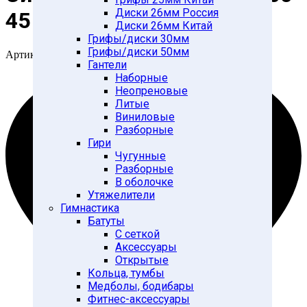
Диски 26мм Россия
45
Диски 26мм Китай
Грифы/диски 30мм
Грифы/диски 50мм
Артикул:
28266366
Гантели
Наборные
Неопреновые
Литые
Виниловые
Разборные
Гири
Чугунные
Разборные
В оболочке
Утяжелители
Гимнастика
Батуты
С сеткой
Аксессуары
Открытые
Кольца, тумбы
Медболы, бодибары
Фитнес-аксессуары