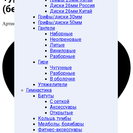
Диски 26мм Россия
(белый)
Диски 26мм Китай
Грифы/диски 30мм
Грифы/диски 50мм
Артикул:
28262842
Гантели
Наборные
Неопреновые
Литые
Виниловые
Разборные
Гири
Чугунные
Разборные
В оболочке
Утяжелители
Гимнастика
Батуты
С сеткой
Аксессуары
Открытые
Кольца, тумбы
Медболы, бодибары
Фитнес-аксессуары