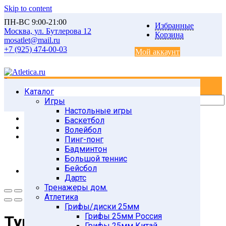
Skip to content
ПН-ВС 9:00-21:00
Избранные
Москва, ул. Бутлерова 12
Корзина
mosatlet@mail.ru
+7 (925) 474-00-03
Мой аккаунт
0
0
Каталог
Главная
Товары
Игры
СИЛОВЫЕ ТРЕНИРОВКИ
Настольные игры
Турники, брусья
Баскетбол
Турники настенные Россия
Волейбол
Турник настенный №5 (белый)
Пинг-понг
Бадминтон
Большой теннис
Бейсбол
Дартс
Тренажеры дом.
Атлетика
Грифы/диски 25мм
Грифы 25мм Россия
Турник настенный №5
Грифы 25мм Китай