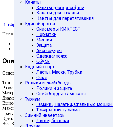
Канаты
Канаты для кроссфита
Канаты для лазанья
Канаты для перетягивания
Единоборства
В избранное
Силомеры КИКТЕСТ
Нет в наличии
Перчатки
Мешки
Описание
Защита
Отзывы (0)
Аксессуары
Одежда/пояса
Описание
Обувь
Водный спорт
Ласты, Маски, Трубки
Основные характеристики
Очки
Тип: настенный/неразборный
Ролики и скейтборды
Размер: 75см
Ролики и защита
Материал: сталь
Скейтборды, самокаты
Диаметр трубы: 32мм
Туризм
Вынос: 42см
Гамаки , Палатки, Спальные мешки.
Максимальная нагрузка: 150кг
Товары для туризма
Цвет: белый
Зимний инвентарь
Крепление под боксерскую грушу: 2шт.
Лыжи, ботинки
Вес: 3кг
Другие