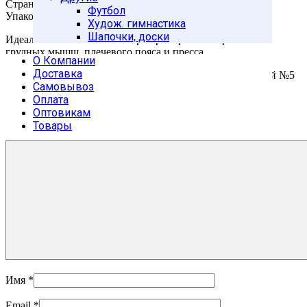
Страна-производитель: Россия
Футбол
Упаковка: пленка
Худож. гимнастика
Шапочки, доски
Идеален в использовании при тренировках и развитии
грудных мышщ, плечевого пояса и пресса.
О Компании
Доставка
Будьте первым, кто оставил отзыв на “Турник настенный №5
Самовывоз
(белый)”
Оплата
Ваша оценка
Оптовикам
Ваш отзыв
*
Товары
Имя
*
Email
*