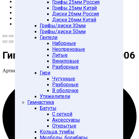
Грифы 25мм Россия
Грифы 25мм Китай
Диски 26мм Россия
Диски 26мм Китай
Грифы/диски 30мм
Грифы/диски 50мм
Гантели
Наборные
Неопреновые
Гиперэкстензия DFC SJ1006
Литые
Виниловые
Разборные
Артикул:
SJ1006
Бренд:
DFC
Гири
Чугунные
Разборные
В оболочке
Утяжелители
Гимнастика
Батуты
С сеткой
Аксессуары
Открытые
Кольца, тумбы
Медболы, бодибары