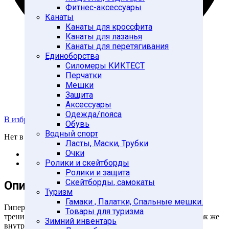
Фитнес-аксессуары
Канаты
Канаты для кроссфита
Канаты для лазанья
Канаты для перетягивания
Единоборства
Силомеры КИКТЕСТ
Перчатки
Мешки
Защита
Аксессуары
Одежда/пояса
В избранное
Обувь
Водный спорт
Нет в наличии
Ласты, Маски, Трубки
Очки
Описание
Ролики и скейтборды
Характеристики
Ролики и защита
Скейтборды, самокаты
Описание
Туризм
Гамаки , Палатки, Спальные мешки.
Гиперэкстензия позволяет комфортно и безопасно
Товары для туризма
тренировать мышцы живота и нижней части спины, а так же
Зимний инвентарь
внутренние и наружные мышцы бедра.