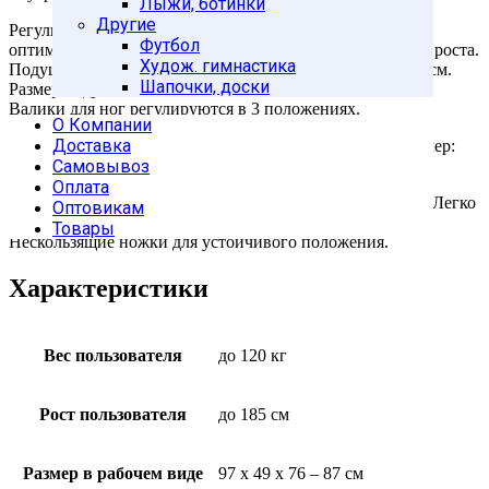
Лыжи, ботинки
Другие
Регулируемая высота тренажера позволяет подобрать
Футбол
оптимальное положение для тренировки людям разного роста.
Худож. гимнастика
Подушка имеет 4 положения регулировки, диапазон 16 см.
Шапочки, доски
Размер подушки 44 х 30 х 4,5 – 7 см.
Валики для ног регулируются в 3 положениях.
О Компании
Доставка
Рама тренажера изготовлена из стального профиля. Размер:
50х50х1,5 мм и 45х45х1,5 мм.
Самовывоз
Оплата
Складная модель для удобного хранения после занятий. Легко
Оптовикам
сложить – удобно хранить.
Товары
Нескользящие ножки для устойчивого положения.
Характеристики
Вес пользователя
до 120 кг
Рост пользователя
до 185 см
Размер в рабочем виде
97 х 49 х 76 – 87 см