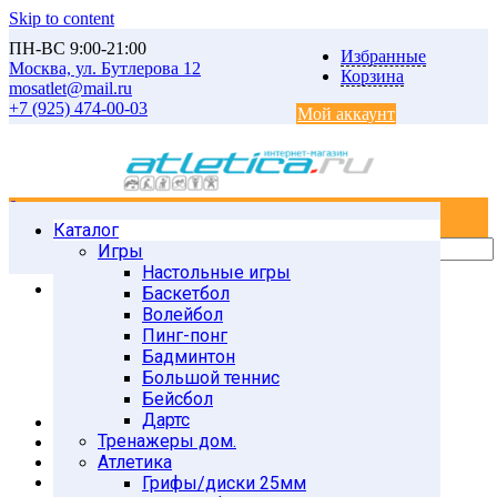
Skip to content
ПН-ВС 9:00-21:00
Избранные
Москва, ул. Бутлерова 12
Корзина
mosatlet@mail.ru
+7 (925) 474-00-03
Мой аккаунт
0
0
Каталог
Главная
Товары
Игры
Тестовая
Настольные игры
Гиперэкстензия DFC SJ1006
Баскетбол
Волейбол
Пинг-понг
Бадминтон
Большой теннис
Бейсбол
Дартс
Тренажеры дом.
Атлетика
Грифы/диски 25мм